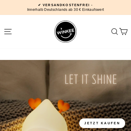
Direkt
✔ VERSANDKOSTENFREI -
zum
Innerhalb Deutschlands ab 30 € Einkaufswert
Pause
Inhalt
Diashow
WINKEE
SEITENNAVIGATION
SUC
DESIGN
JETZT KAUFEN