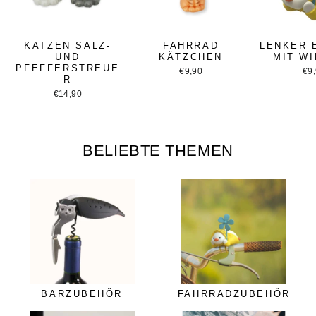
KATZEN SALZ-
FAHRRAD
LENKER 
UND
KÄTZCHEN
MIT W
PFEFFERSTREUE
€9,90
€9
R
€14,90
BELIEBTE THEMEN
BARZUBEHÖR
FAHRRADZUBEHÖR