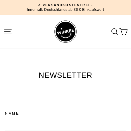
Direkt
✔ VERSANDKOSTENFREI -
zum
Innerhalb Deutschlands ab 30 € Einkaufswert
Pause
Inhalt
Diashow
SEITENNAVIGATION
SUC
NEWSLETTER
NAME