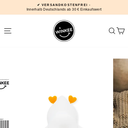
Direkt
✔ VERSANDKOSTENFREI -
zum
Innerhalb Deutschlands ab 30 € Einkaufswert
Pause
Inhalt
Diashow
SEITENNAVIGATION
SUC