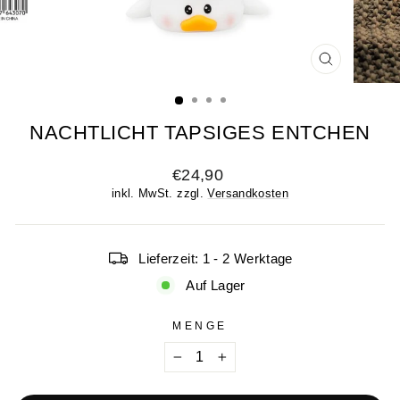
SCHLIESSE
ESC)
NACHTLICHT TAPSIGES ENTCHEN
Normaler
€24,90
Preis
inkl. MwSt. zzgl.
Versandkosten
Lieferzeit: 1 - 2 Werktage
Auf Lager
MENGE
−
+