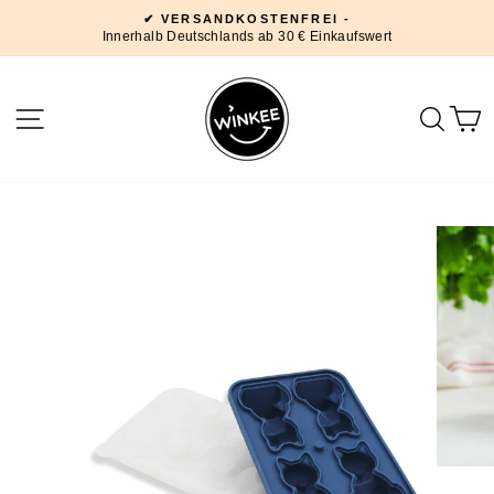
Direkt
✔ VERSANDKOSTENFREI -
zum
Innerhalb Deutschlands ab 30 € Einkaufswert
Pause
Inhalt
Diashow
SEITENNAVIGATION
SUC