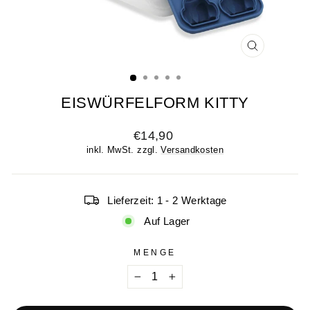
SCHLIESSE
ESC)
EISWÜRFELFORM KITTY
Normaler
€14,90
Preis
inkl. MwSt. zzgl.
Versandkosten
Lieferzeit: 1 - 2 Werktage
Auf Lager
MENGE
−
+