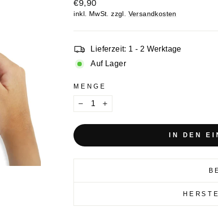
Normaler
€9,90
Preis
inkl. MwSt. zzgl.
Versandkosten
Lieferzeit: 1 - 2 Werktage
Auf Lager
MENGE
−
+
IN DEN E
B
HERST