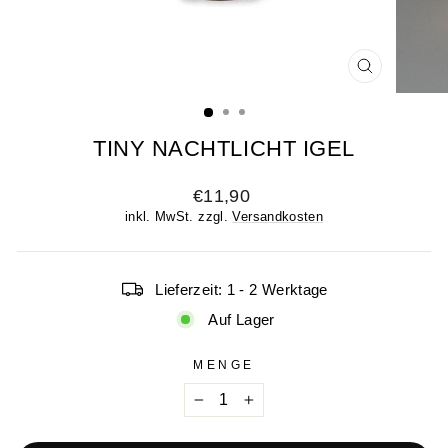
SCHLIESSE
ESC)
TINY NACHTLICHT IGEL
Normaler
€11,90
Preis
inkl. MwSt. zzgl.
Versandkosten
Lieferzeit: 1 - 2 Werktage
Auf Lager
MENGE
−
+