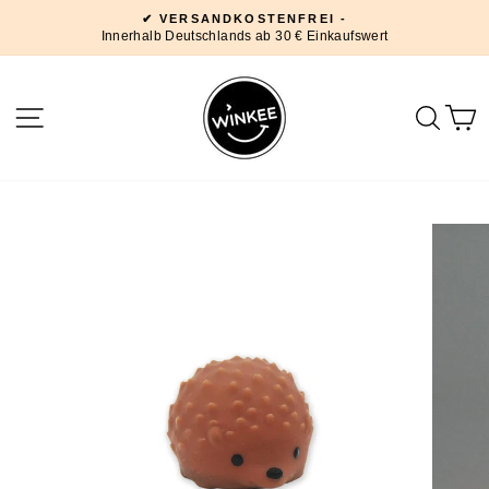
Direkt
✔ VERSANDKOSTENFREI -
zum
Innerhalb Deutschlands ab 30 € Einkaufswert
Pause
Inhalt
Diashow
SEITENNAVIGATION
SUC