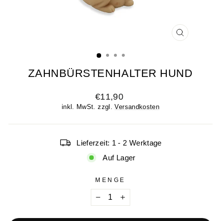
SCHLIESSE
ESC)
ZAHNBÜRSTENHALTER HUND
Normaler
€11,90
Preis
inkl. MwSt. zzgl.
Versandkosten
Lieferzeit: 1 - 2 Werktage
Auf Lager
MENGE
−
+