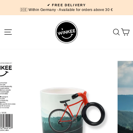
Skip
✔ FREE DELIVERY
to
🇩🇪 Within Germany - Available for orders above 30 €
Pause
content
slideshow
SITE NAVIGATION
SEA