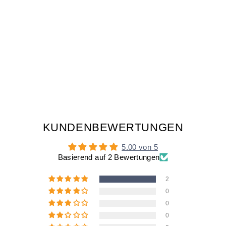
BICYCLE COFFEE
MUG | STYLISH
CERAMIC MUG
WITH BICYCLE
HANDLE
€16,90
KUNDENBEWERTUNGEN
5.00 von 5
Basierend auf 2 Bewertungen
2
0
0
0