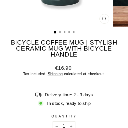
CLOSE
(ESC)
BICYCLE COFFEE MUG | STYLISH
CERAMIC MUG WITH BICYCLE
HANDLE
Regular
€16,90
price
Tax included.
Shipping
calculated at checkout.
Delivery time: 2 - 3 days
In stock, ready to ship
QUANTITY