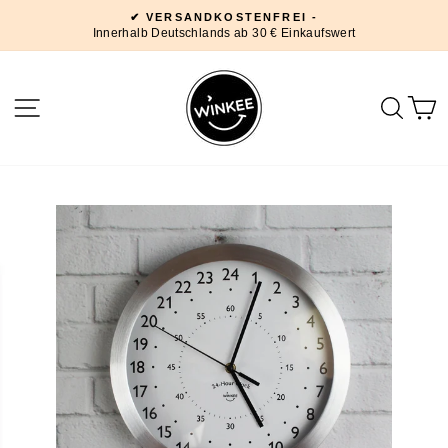
Direkt
✔ VERSANDKOSTENFREI -
zum
Innerhalb Deutschlands ab 30 € Einkaufswert
Pause
Inhalt
Diashow
SEITENNAVIGATION
SUC