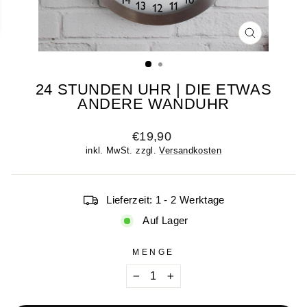
SCHLIESSE
ESC)
24 STUNDEN UHR | DIE ETWAS
ANDERE WANDUHR
Normaler
€19,90
Preis
inkl. MwSt. zzgl.
Versandkosten
Lieferzeit: 1 - 2 Werktage
Auf Lager
MENGE
−
+