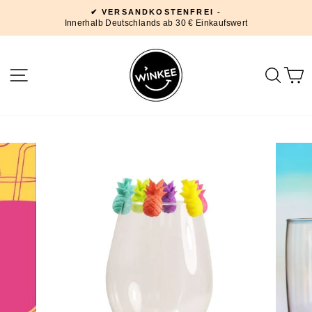
Direkt
✔ VERSANDKOSTENFREI -
zum
Innerhalb Deutschlands ab 30 € Einkaufswert
Pause
Inhalt
Diashow
SEITENNAVIGATION
SUC