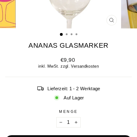
SCHLIESSE
ESC)
ANANAS GLASMARKER
Normaler
€9,90
Preis
inkl. MwSt. zzgl.
Versandkosten
Lieferzeit: 1 - 2 Werktage
Auf Lager
MENGE
−
+