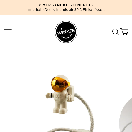
Direkt
✔ VERSANDKOSTENFREI -
zum
Innerhalb Deutschlands ab 30 € Einkaufswert
Pause
Inhalt
Diashow
SEITENNAVIGATION
SUC