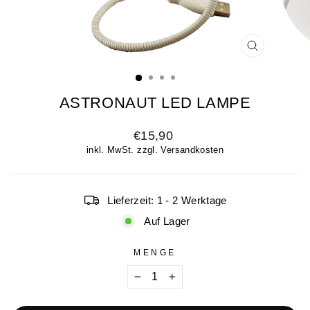
SCHLIESSE
ESC)
ASTRONAUT LED LAMPE
Normaler
€15,90
Preis
inkl. MwSt. zzgl.
Versandkosten
Lieferzeit: 1 - 2 Werktage
Auf Lager
MENGE
−
+