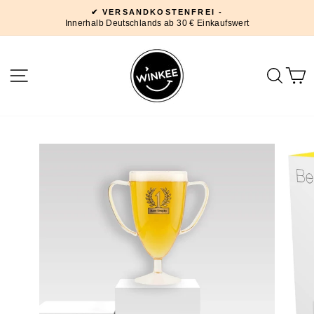
Direkt
✔ VERSANDKOSTENFREI -
zum
Innerhalb Deutschlands ab 30 € Einkaufswert
Pause
Inhalt
Diashow
SEITENNAVIGATION
SUC