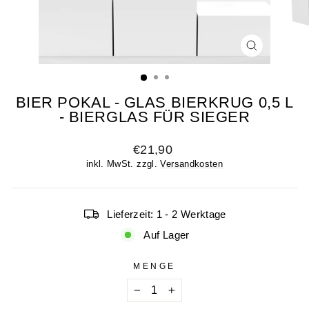
SCHLIESSE
ESC)
BIER POKAL - GLAS BIERKRUG 0,5 L
- BIERGLAS FÜR SIEGER
Normaler
€21,90
Preis
inkl. MwSt. zzgl.
Versandkosten
Lieferzeit: 1 - 2 Werktage
Auf Lager
MENGE
−
+