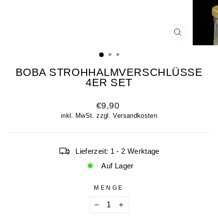
SCHLIESSE
ESC)
BOBA STROHHALMVERSCHLÜSSE
4ER SET
Normaler
€9,90
Preis
inkl. MwSt. zzgl.
Versandkosten
Lieferzeit: 1 - 2 Werktage
Auf Lager
MENGE
−
+