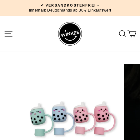
Direkt
✔ VERSANDKOSTENFREI -
zum
Innerhalb Deutschlands ab 30 € Einkaufswert
Pause
Inhalt
Diashow
SEITENNAVIGATION
SUC