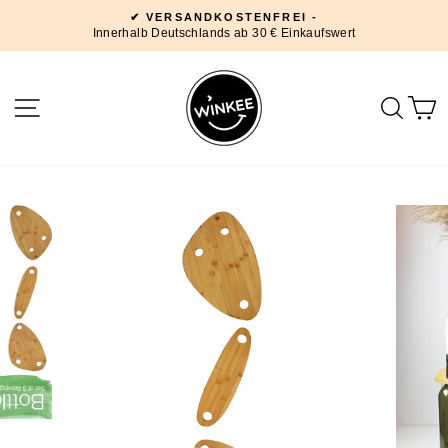
Direkt
✔ VERSANDKOSTENFREI -
zum
Innerhalb Deutschlands ab 30 € Einkaufswert
Pause
Inhalt
Diashow
SEITENNAVIGATION
SUC