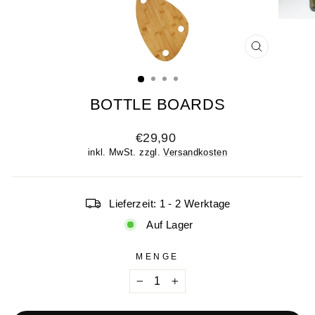
SCHLIESSE
ESC)
BOTTLE BOARDS
Normaler
€29,90
Preis
inkl. MwSt. zzgl.
Versandkosten
Lieferzeit: 1 - 2 Werktage
Auf Lager
MENGE
−
+