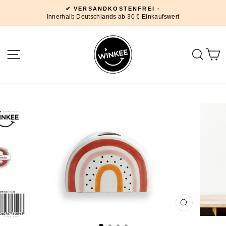
Direkt
✔ VERSANDKOSTENFREI -
zum
Innerhalb Deutschlands ab 30 € Einkaufswert
Pause
Inhalt
Diashow
SEITENNAVIGATION
SUC
SCHLIESSE
ESC)