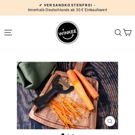
Direkt
✔ VERSANDKOSTENFREI -
zum
Innerhalb Deutschlands ab 30 € Einkaufswert
Pause
Inhalt
Diashow
SEITENNAVIGATION
SUC
SCHLIESSE
ESC)