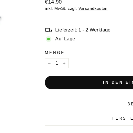
Normaler
€14,90
Preis
inkl. MwSt. zzgl.
Versandkosten
Lieferzeit: 1 - 2 Werktage
Auf Lager
MENGE
−
+
IN DEN E
B
HERST