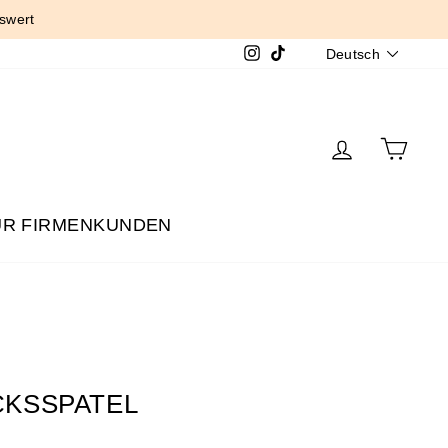
swert
SPRACH
Instagram
TikTok
Deutsch
EINLOGG
EIN
ÜR FIRMENKUNDEN
KSSPATEL