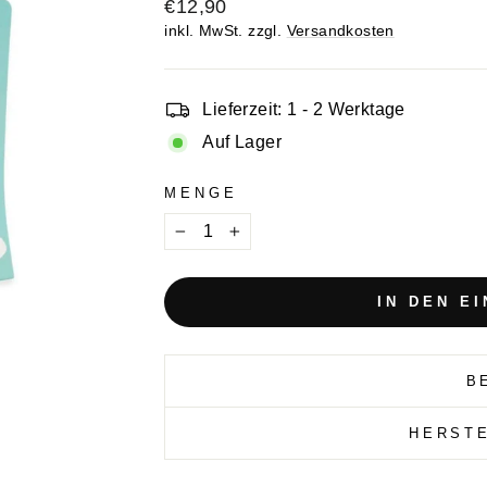
Normaler
€12,90
Preis
inkl. MwSt. zzgl.
Versandkosten
Lieferzeit: 1 - 2 Werktage
Auf Lager
MENGE
−
+
IN DEN E
B
HERST