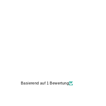
KATZE TOPFWÄCHTER UND
LÖFFELHALTER
€12,90
Basierend auf 1 Bewertung