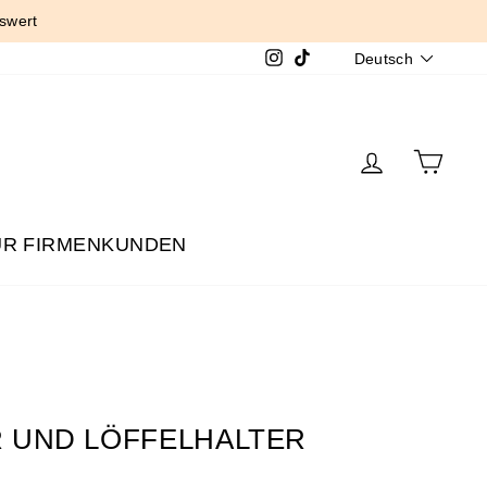
swert
SPRACH
Instagram
TikTok
Deutsch
EINLOGG
EIN
ÜR FIRMENKUNDEN
 UND LÖFFELHALTER