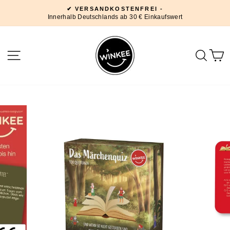
Direkt
✔ VERSANDKOSTENFREI -
zum
Innerhalb Deutschlands ab 30 € Einkaufswert
Pause
Inhalt
Diashow
SEITENNAVIGATION
SUC