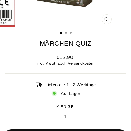
SCHLIESSE
ESC)
MÄRCHEN QUIZ
Normaler
€12,90
Preis
inkl. MwSt. zzgl.
Versandkosten
Lieferzeit: 1 - 2 Werktage
Auf Lager
MENGE
−
+