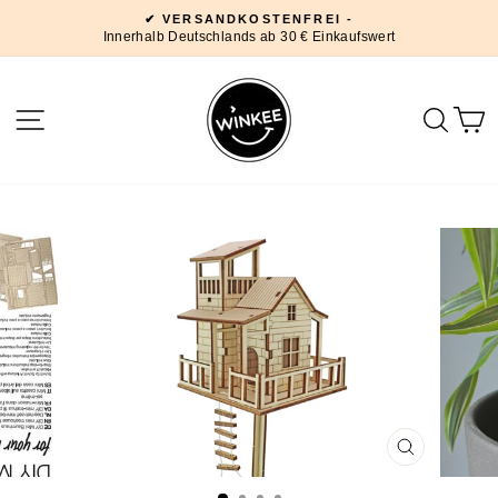
Direkt
✔ VERSANDKOSTENFREI -
zum
Innerhalb Deutschlands ab 30 € Einkaufswert
Pause
Inhalt
Diashow
SEITENNAVIGATION
SUC
SCHLIESSE
ESC)