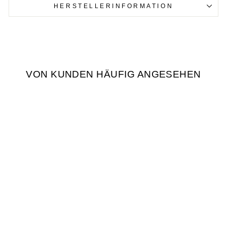
HERSTELLERINFORMATION
VON KUNDEN HÄUFIG ANGESEHEN
MINI BAUMHAUS
DIY SET
€12,90