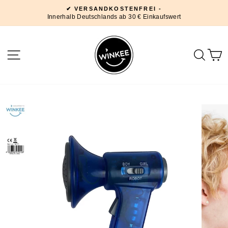
Direkt
✔ VERSANDKOSTENFREI -
zum
Innerhalb Deutschlands ab 30 € Einkaufswert
Pause
Inhalt
Diashow
SEITENNAVIGATION
SUC