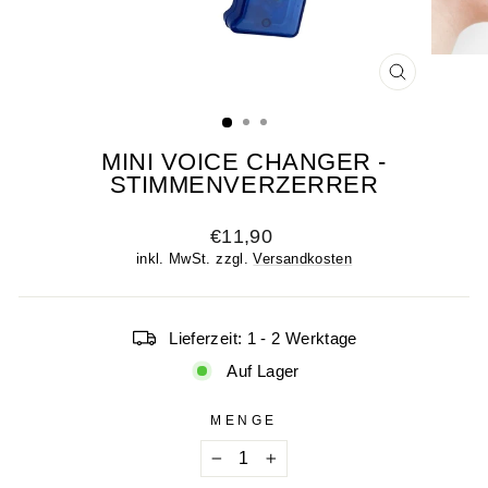
SCHLIESSE
ESC)
MINI VOICE CHANGER -
STIMMENVERZERRER
Normaler
€11,90
Preis
inkl. MwSt. zzgl.
Versandkosten
Lieferzeit: 1 - 2 Werktage
Auf Lager
MENGE
−
+