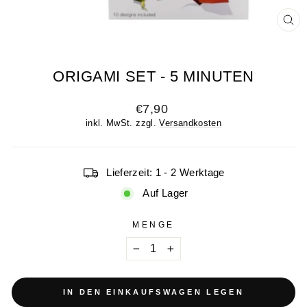
SCH
ES
ORIGAMI SET - 5 MINUTEN
Normaler
€7,90
Preis
inkl. MwSt. zzgl.
Versandkosten
Lieferzeit: 1 - 2 Werktage
Auf Lager
MENGE
−
+
IN DEN EINKAUFSWAGEN LEGEN