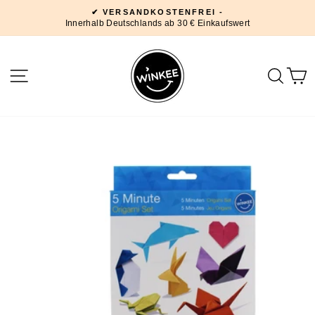
Direkt
✔ VERSANDKOSTENFREI -
zum
Innerhalb Deutschlands ab 30 € Einkaufswert
Pause
Inhalt
Diashow
SEITENNAVIGATION
SUC