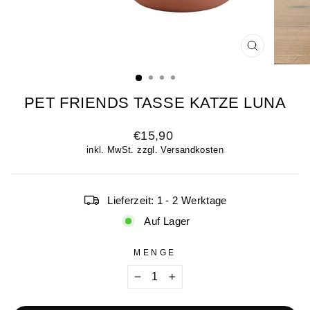
SCHLIESSE
ESC)
PET FRIENDS TASSE KATZE LUNA
Normaler
€15,90
Preis
inkl. MwSt. zzgl.
Versandkosten
Lieferzeit: 1 - 2 Werktage
Auf Lager
MENGE
−
+