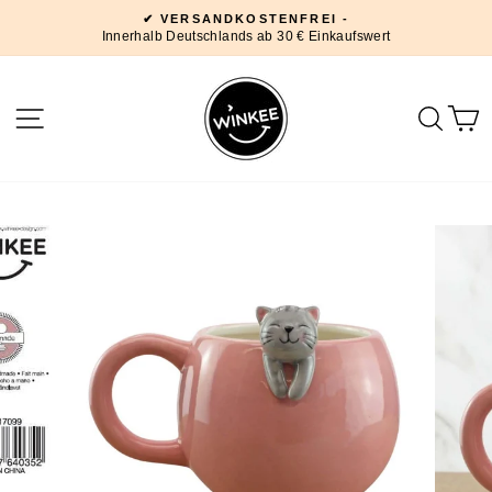
Direkt
✔ VERSANDKOSTENFREI -
zum
Innerhalb Deutschlands ab 30 € Einkaufswert
Pause
Inhalt
Diashow
SEITENNAVIGATION
SUC