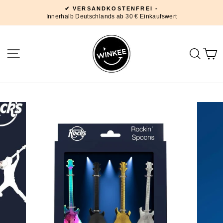
Direkt
✔ VERSANDKOSTENFREI -
zum
Innerhalb Deutschlands ab 30 € Einkaufswert
Pause
Inhalt
Diashow
SEITENNAVIGATION
SUC