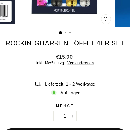
SCHLIESSE
ESC)
ROCKIN' GITARREN LÖFFEL 4ER SET
Normaler
€15,90
Preis
inkl. MwSt. zzgl.
Versandkosten
Lieferzeit: 1 - 2 Werktage
Auf Lager
MENGE
−
+