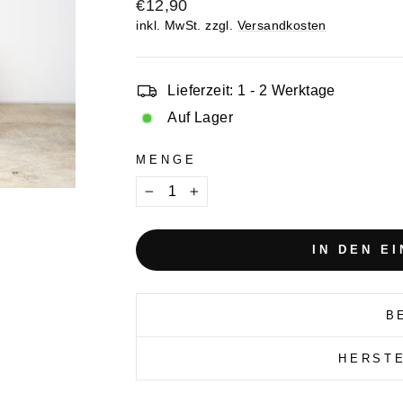
Normaler
€12,90
Preis
inkl. MwSt. zzgl.
Versandkosten
Lieferzeit: 1 - 2 Werktage
Auf Lager
MENGE
−
+
IN DEN E
B
HERST