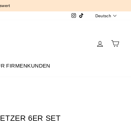
swert
SPRACH
Instagram
TikTok
Deutsch
EINLOGG
EIN
ÜR FIRMENKUNDEN
ETZER 6ER SET