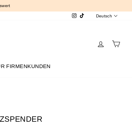
swert
SPRACH
Instagram
TikTok
Deutsch
EINLOGG
EIN
ÜR FIRMENKUNDEN
ZSPENDER