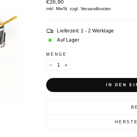
Normaler
€26,90
Preis
inkl. MwSt. zzgl.
Versandkosten
Lieferzeit: 1 - 2 Werktage
Auf Lager
MENGE
−
+
IN DEN E
B
HERST