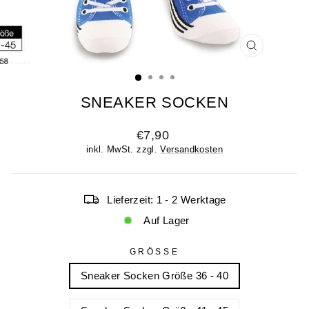
SCHLIESSE
ESC)
SNEAKER SOCKEN
Normaler
€7,90
Preis
inkl. MwSt. zzgl.
Versandkosten
Lieferzeit: 1 - 2 Werktage
Auf Lager
GRÖSSE
Sneaker Socken Größe 36 - 40