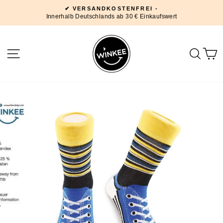
Direkt
✔ VERSANDKOSTENFREI -
zum
Innerhalb Deutschlands ab 30 € Einkaufswert
Pause
Inhalt
Diashow
SEITENNAVIGATION
SUC