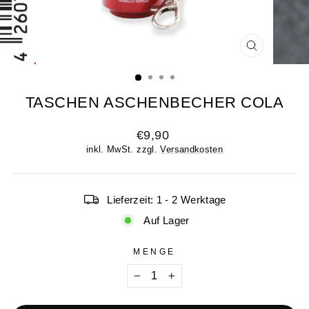
SCHLIESSE
ESC)
TASCHEN ASCHENBECHER COLA
Normaler
€9,90
Preis
inkl. MwSt. zzgl.
Versandkosten
Lieferzeit: 1 - 2 Werktage
Auf Lager
MENGE
−
+