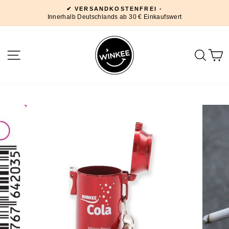
Direkt
✔ VERSANDKOSTENFREI -
zum
Innerhalb Deutschlands ab 30 € Einkaufswert
Pause
Inhalt
Diashow
SEITENNAVIGATION
SUC