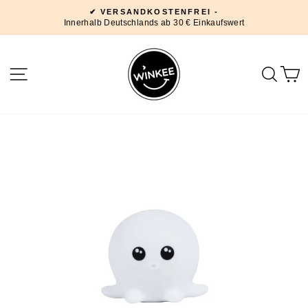
Direkt
✔ VERSANDKOSTENFREI -
zum
Innerhalb Deutschlands ab 30 € Einkaufswert
Pause
Inhalt
Diashow
SEITENNAVIGATION
SUC