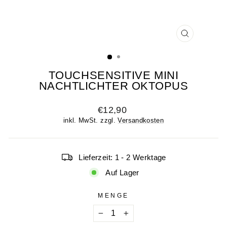
SCHLIESSE
ESC)
TOUCHSENSITIVE MINI
NACHTLICHTER OKTOPUS
Normaler
€12,90
Preis
inkl. MwSt. zzgl.
Versandkosten
Lieferzeit: 1 - 2 Werktage
Auf Lager
MENGE
−
+