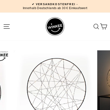
Direkt
✔ VERSANDKOSTENFREI -
zum
Innerhalb Deutschlands ab 30 € Einkaufswert
Pause
Inhalt
Diashow
SEITENNAVIGATION
SUC