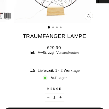
SCHLIESSE
ESC)
TRAUMFÄNGER LAMPE
Normaler
€29,90
Preis
inkl. MwSt. zzgl.
Versandkosten
Lieferzeit: 1 - 2 Werktage
Auf Lager
MENGE
−
+