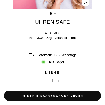
SCHLIESSE
ESC)
UHREN SAFE
Normaler
€16,90
Preis
inkl. MwSt. zzgl.
Versandkosten
Lieferzeit: 1 - 2 Werktage
Auf Lager
MENGE
−
+
IN DEN EINKAUFSWAGEN LEGEN