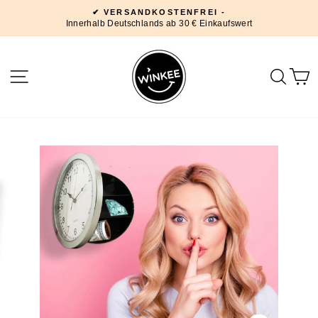
Direkt
✔ VERSANDKOSTENFREI -
zum
Innerhalb Deutschlands ab 30 € Einkaufswert
Pause
Inhalt
Diashow
SEITENNAVIGATION
SUC