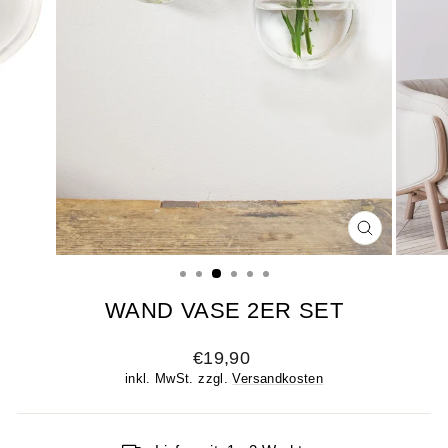
SCHLIESSE
ESC)
WAND VASE 2ER SET
Normaler
€19,90
Preis
inkl. MwSt. zzgl.
Versandkosten