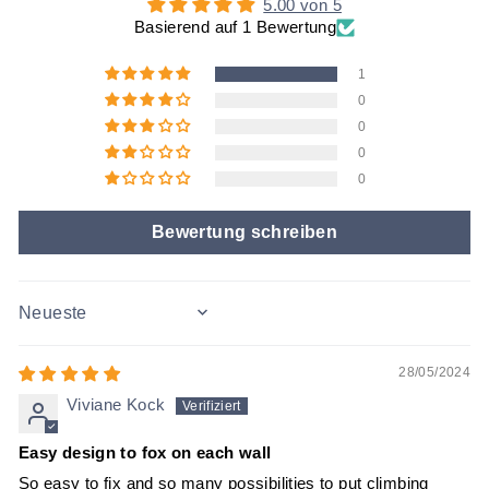
5.00 von 5
Basierend auf 1 Bewertung
1
0
0
0
0
Bewertung schreiben
SORT BY
28/05/2024
Viviane Kock
Easy design to fox on each wall
So easy to fix and so many possibilities to put climbing