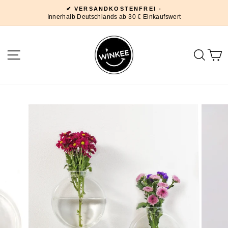
Direkt
✔ VERSANDKOSTENFREI -
zum
Innerhalb Deutschlands ab 30 € Einkaufswert
Pause
Inhalt
Diashow
SEITENNAVIGATION
SUC