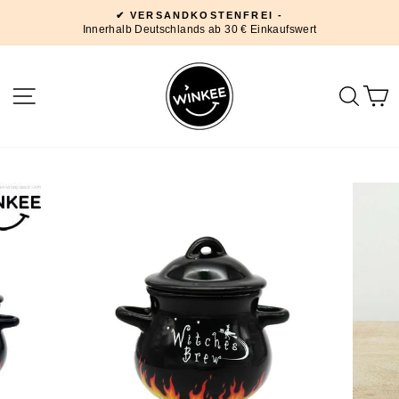
Direkt
✔ VERSANDKOSTENFREI -
zum
Innerhalb Deutschlands ab 30 € Einkaufswert
Pause
Inhalt
Diashow
SEITENNAVIGATION
SUC