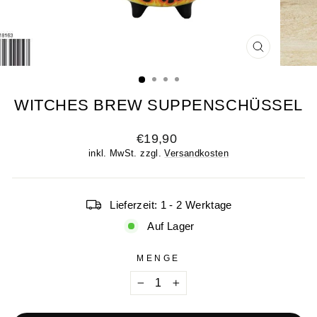
SCHLIESSE
ESC)
WITCHES BREW SUPPENSCHÜSSEL
Normaler
€19,90
Preis
inkl. MwSt. zzgl.
Versandkosten
Lieferzeit: 1 - 2 Werktage
Auf Lager
MENGE
−
+